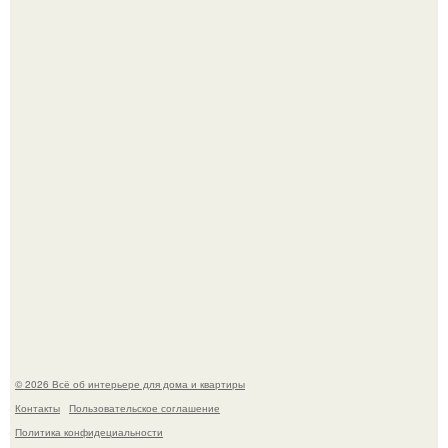
Это жилой комплекс в Париже, в пригороде нуази - ле -
гран.
В Японии бесплатно раздают дома самураев - звучит как
план на новую жизнь.
© 2026 Всё об интерьере для дома и квартиры
Контакты
Пользовательское соглашение
Политика конфидециальности