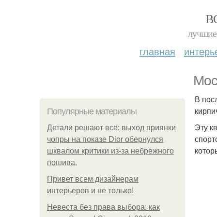
В
лучшие 
главная
интерь
Мос
В пос
кирпи
Популярные материалы
Эту к
Детали решают всё: выход приянки
спорт
чопры на показе Dior обернулся
котор
шквалом критики из-за небрежного
пошива.
Привет всем дизайнерам
интерьеров и не только!
Невеста без права выбора: как