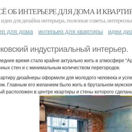
СЁ ОБ ИНТЕРЬЕРЕ ДЛЯ ДОМА И КВАРТИ
идеи для дизайна интерьера, полезные советы, интересны
ер для дома
интерьер для квартиры
идеи ди
ковский индустриальный интерьер.
леднее время стало крайне актуально жить в атмосфере "Ар
чных стен и с минимальным количеством перегородок.
вартиру дизайнеры оформили для молодого человека и успе
ом. Главным его желанием было жить в брутальном мужском
ый расположен в центре квартиры и стены которого сделаны