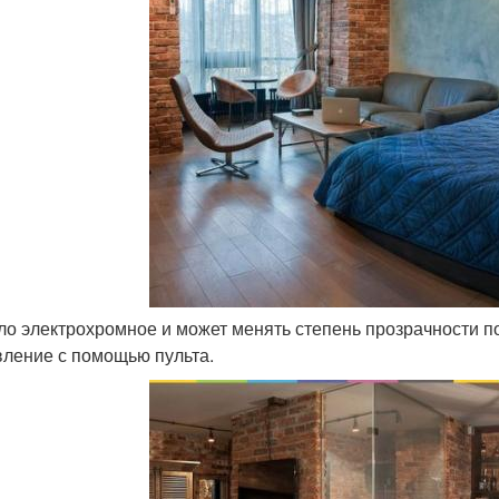
кло электрохромное и может менять степень прозрачности по
вление с помощью пульта.