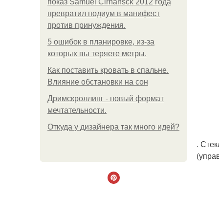
показ Samuel Cirnansck 2012 года
превратил подиум в манифест
против принуждения.
5 ошибок в планировке, из-за
которых вы теряете метры.
Как поставить кровать в спальне.
Влияние обстановки на сон
Дримскроллинг - новый формат
мечтательности.
Откуда у дизайнера так много идей?
. Сте
(упра