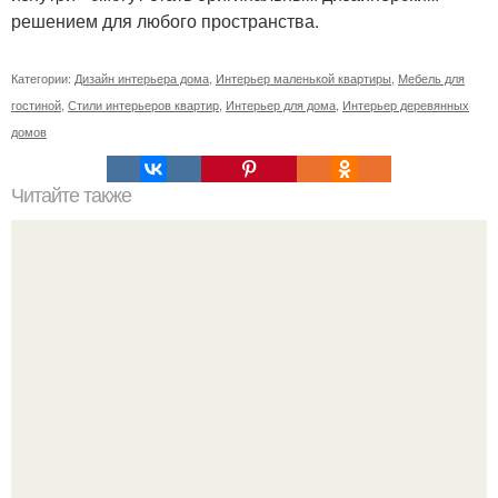
решением для любого пространства.
Категории:
Дизайн интерьера дома
,
Интерьер маленькой квартиры
,
Мебель для
гостиной
,
Стили интерьеров квартир
,
Интерьер для дома
,
Интерьер деревянных
домов
Читайте также
Маленькая ванная комнат 3. 5 кв.