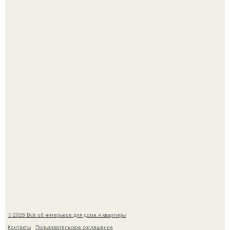
Стильная квартира в светлых приятных тонах.
Преображение в ванной на ул. генерала Григорова, д.
36!
© 2026 Всё об интерьере для дома и квартиры
Контакты
Пользовательское соглашение