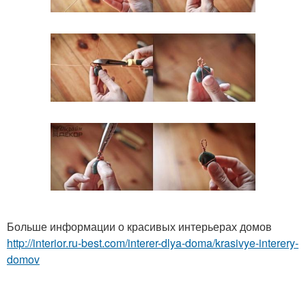
Больше информации о красивых интерьерах домов
http://interior.ru-best.com/interer-dlya-doma/krasivye-interery-
domov