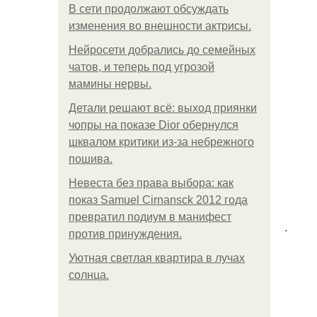
В сети продолжают обсуждать
изменения во внешности актрисы.
Нейросети добрались до семейных
чатов, и теперь под угрозой
мамины нервы.
Детали решают всё: выход приянки
чопры на показе Dior обернулся
шквалом критики из-за небрежного
пошива.
Невеста без права выбора: как
показ Samuel Cirnansck 2012 года
превратил подиум в манифест
.
против принуждения.
Уютная светлая квартира в лучах
солнца.