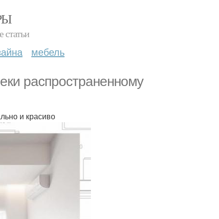
РЫ
е статьи
зайна
мебель
реки распространенному
льно и красиво