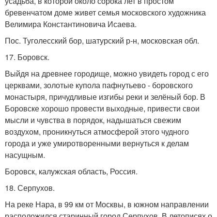
усадьба, в которой около сорока лет в простом
бревенчатом доме живет семья московского художника
Велимира Константиновича Исаева.
Пос. Туголесский бор, шатурский р-н, московская обл.
17. Боровск.
Выйдя на древнее городище, можно увидеть город с его
церквами, золотые купола пафнутьево - боровского
монастыря, причудливые изгибы реки и зелёный бор. В
Боровске хорошо провести выходные, привести свои
мысли и чувства в порядок, надышаться свежим
воздухом, проникнуться атмосферой этого чудного
города и уже умиротворенными вернуться к делам
насущным.
Боровск, калужская область, Россия.
18. Серпухов.
На реке Нара, в 99 км от Москвы, в южном направлении
расположился старинный город Серпухов. В летописях о