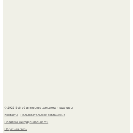
Привет всем дизайнерам интерьеров и не только!
5 ошибок в планировке, из-за которых вы теряете метры.
© 2026 Всё об интерьере для дома и квартиры
Контакты
Пользовательское соглашение
Политика конфидециальности
Обратная связь