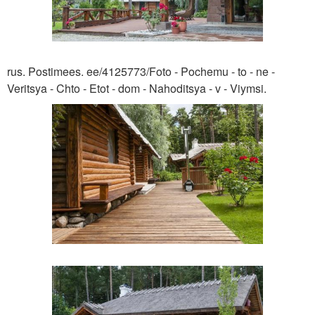
rus. Postimees. ee/4125773/Foto - Pochemu - to - ne -
Veritsya - Chto - Etot - dom - Nahoditsya - v - Viymsi.