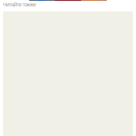
Читайте также
Петербург за один день.
Почему в советских квартирах ставили сразу две
входные двери.