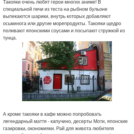
Такояки очень любят герои многих аниме! В
специальной печи из теста на рыбном бульоне
выпекаются шарики, внутрь которых добавляют
осьминога или другие морепродукты. Такояки щедро
поливают японскими соусами и посыпают стружкой из
тунца.
А кроме такояки в кафе можно попробовать
легендарный маття - капучино, десерты Моти, японские
газировки, окономияки. Рай для живота любителя