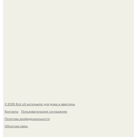
превратил солнечные ожоги в арт - объект.
Невеста без права выбора: как показ Samuel Cirnansck
2012 года превратил подиум в манифест против
принуждения.
© 2026 Всё об интерьере для дома и квартиры
Контакты
Пользовательское соглашение
Политика конфидециальности
Обратная связь