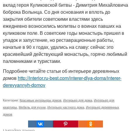
вклад героя Куликовской битвы - Димитрия Михайловича
боброка Волынца. Со дня основания и вплоть до
закрытия обители советскими властями здесь
ежедневно возносились молитвы о воинах павших на
куликовом поле. В советские годы монастырь пришел в
упадок и запустение, но реставрационные работы,
начатые в 90 х годах, удались на славу: сейчас это
красивейший действующий монастырь, горячо любимый
паломниками и туристами.
Подробнее читайте статьи об интерьере деревянных
домов
http://interior.ru-best.com/interer-dlya-doma/interer-
derevyannyh-domov
Категории:
Красивые интерьеры домов
,
Интерьер для дома
,
Интерьер для
квартиры
,
Мебель для кухни
,
Интерьер частного дома
,
Интерьер деревянных
домов
Читайте также