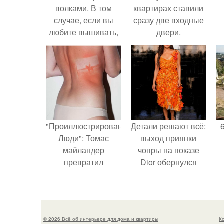
волками. В том
квартирах ставили
случае, если вы
сразу две входные
любите вышивать,
двери.
то наверняка
задумывались о
том, что означает та
или иная вышитая
вами картина.
"Проиллюстрированные
Детали решают всё:
Люди": Томас
выход приянки
майландер
чопры на показе
превратил
Dior обернулся
солнечные ожоги в
шквалом критики
арт - объект.
из-за небрежного
пошива.
© 2026 Всё об интерьере для дома и квартиры
К