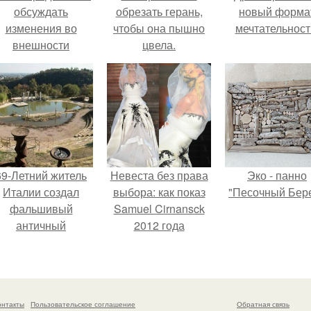
обсуждать
обрезать герань,
новый форма
изменения во
чтобы она пышно
мечтательност
внешности
цвела.
актрисы.
69-Летний житель
Невеста без права
Эко - панно
Италии создал
выбора: как показ
"Песочный Бере
фальшивый
Samuel Cirnansck
античный
2012 года
амфитеатр и
превратил подиум
долгое время
в манифест против
успешно выдавал
принуждения.
его за настоящее
онтакты
Пользовательское соглашение
Обратная связь
историческое