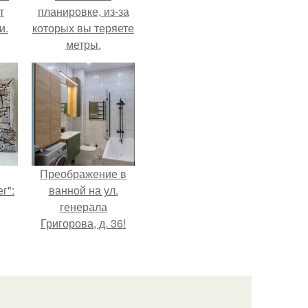
т
планировке, из-за
и.
которых вы теряете
метры.
Преображение в
г":
ванной на ул.
генерала
Григорова, д. 36!