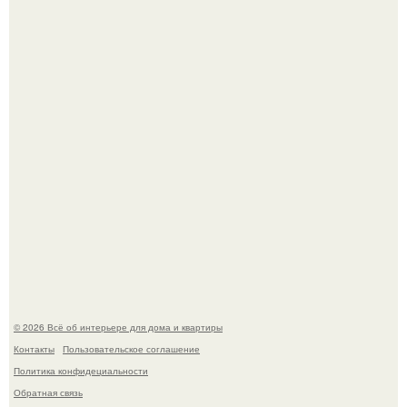
5 ошибок в планировке, из-за которых вы теряете метры.
"Проиллюстрированные Люди": Томас майландер
превратил солнечные ожоги в арт - объект.
© 2026 Всё об интерьере для дома и квартиры
Контакты
Пользовательское соглашение
Политика конфидециальности
Обратная связь