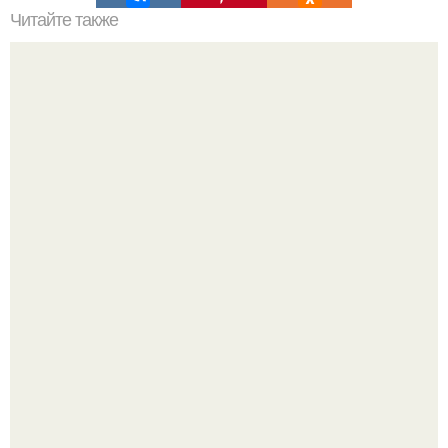
Читайте также
Как приготовить гипс для заливки форм. Как разводить
гипс: Все о приготовлении идеального раствора
Я не дизайнер интерьеров и никогда им не была.