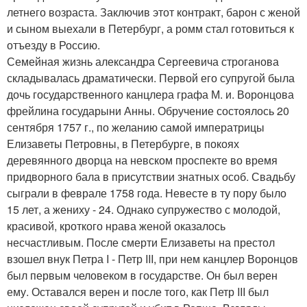
летнего возраста. Заключив этот контракт, барон с женой
и сыном выехали в Петербург, а ромм стал готовиться к
отъезду в Россию.
Семейная жизнь александра Сергеевича строганова
складывалась драматически. Первой его супругой была
дочь государственного канцлера графа М. и. Воронцова
фрейлина государыни Анны. Обручение состоялось 20
сентября 1757 г., по желанию самой императрицы
Елизаветы Петровны, в Петербурге, в покоях
деревянного дворца на невском проспекте во время
придворного бала в присутствии знатных особ. Свадьбу
сыграли в феврале 1758 года. Невесте в ту пору было
15 лет, а жениху - 24. Однако супружество с молодой,
красивой, кроткого нрава женой оказалось
несчастливым. После смерти Елизаветы на престол
взошел внук Петра I - Петр III, при нем канцлер Воронцов
был первым человеком в государстве. Он был верен
ему. Оставался верен и после того, как Петр III был