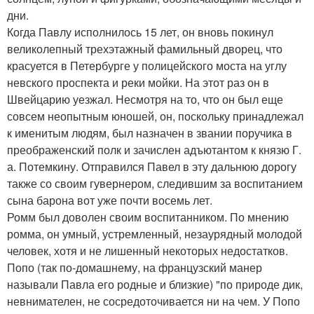
дни.
Когда Павлу исполнилось 15 лет, он вновь покинул
великолепный трехэтажный фамильный дворец, что
красуется в Петербурге у полицейского моста на углу
невского проспекта и реки мойки. На этот раз он в
Швейцарию уезжал. Несмотря на то, что он был еще
совсем неопытным юношей, он, поскольку принадлежал
к именитым людям, был назначен в звании поручика в
преображенский полк и зачислен адъютантом к князю Г.
а. Потемкину. Отправился Павел в эту дальнюю дорогу
также со своим гувернером, следившим за воспитанием
сына барона вот уже почти восемь лет.
Ромм был доволен своим воспитанником. По мнению
ромма, он умный, устремленный, незаурядный молодой
человек, хотя и не лишенный некоторых недостатков.
Попо (так по-домашнему, на французский манер
называли Павла его родные и близкие) "по природе дик,
невнимателен, не сосредоточивается ни на чем. У Попо