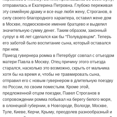
отправилась и Екатерина Петровна. Глубоко переживая
эту семейную драму и все еще любя жену, Строганов, в
силу своего благородного характера, оставил жене дом
в Москве, подмосковное имение братцево и выделил
значительную сумму денег. Таким образом, законный
супруг в 46 лет сделался как бы "Полувдовцом". Теперь
его заботой было воспитание сына, который оставался
при нем.
Приезд гувернера ромма в Петербург совпал с отъездом
матери Павла в Москву. Отец причину этого отъезда
старался, насколько это возможно, скрыть от мальчика
хотя бы на время и, чтобы не травмировать сына,
отправил его с новым гувернером в длительную поездку
по России, по своим поместьям. Кроме этой,
предложенной отцом поездки, Павел Строганов в
сопровождении ромма побывал на берегу белого моря,
в олонецкой губернии, в Новгороде, Вологде, Москве,
Туле, Киеве, Керчи, Крыму, преодолев разнообразный и