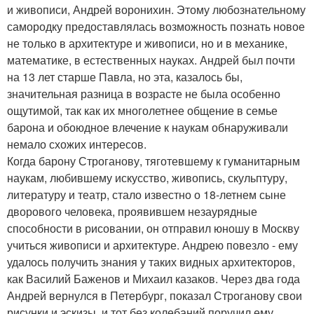
и живописи, Андрей воронихин. Этому любознательному
самородку предоставлялась возможность познать новое
не только в архитектуре и живописи, но и в механике,
математике, в естественных науках. Андрей был почти
на 13 лет старше Павла, но эта, казалось бы,
значительная разница в возрасте не была особенно
ощутимой, так как их многолетнее общение в семье
барона и обоюдное влечение к наукам обнаруживали
немало схожих интересов.
Когда барону Строганову, тяготевшему к гуманитарным
наукам, любившему искусство, живопись, скульптуру,
литературу и театр, стало известно о 18-летнем сыне
дворового человека, проявившем незаурядные
способности в рисовании, он отправил юношу в Москву
учиться живописи и архитектуре. Андрею повезло - ему
удалось получить знания у таких видных архитекторов,
как Василий Баженов и Михаил казаков. Через два года
Андрей вернулся в Петербург, показал Строганову свои
рисунки и эскизы, и тот без колебаний поручил ему