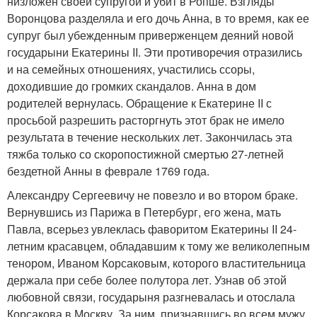
низложен своей супругой и убит в Ропше. Взгляды
Воронцова разделяла и его дочь Анна, в то время, как ее
супруг был убежденным приверженцем деяний новой
государыни Екатерины II. Эти противоречия отразились
и на семейных отношениях, участились ссоры,
доходившие до громких скандалов. Анна в дом
родителей вернулась. Обращение к Екатерине II с
просьбой разрешить расторгнуть этот брак не имело
результата в течение нескольких лет. Закончилась эта
тяжба только со скоропостижной смертью 27-летней
бездетной Анны в феврале 1769 года.
Александру Сергеевичу не повезло и во втором браке.
Вернувшись из Парижа в Петербург, его жена, мать
Павла, всерьез увлеклась фаворитом Екатерины II 24-
летним красавцем, обладавшим к тому же великолепным
тенором, Иваном Корсаковым, которого властительница
держала при себе более полутора лет. Узнав об этой
любовной связи, государыня разгневалась и отослала
Корсакова в Москву. За ним, признавшись во всем мужу,