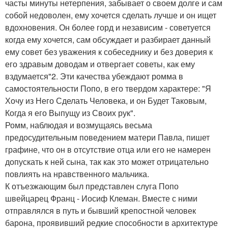
часты минуты нетерпения, забывает о своем долге и сам
собой недоволен, ему хочется сделать лучше и он ищет
вдохновения. Он более горд и независим - советуется
когда ему хочется, сам обсуждает и разбирает данный
ему совет без уважения к собеседнику и без доверия к
его здравым доводам и отвергает советы, как ему
вздумается"2. Эти качества убеждают ромма в
самостоятельности Попо, в его твердом характере: "Я
Хочу из Него Сделать Человека, и он Будет Таковым,
Когда я его Выпущу из Своих рук".
Ромм, наблюдая и возмущаясь весьма
предосудительным поведением матери Павла, пишет
графине, что он в отсутствие отца или его не намерен
допускать к ней сына, так как это может отрицательно
повлиять на нравственного мальчика.
К отъезжающим был представлен слуга Попо
швейцарец Франц - Иосиф Клеман. Вместе с ними
отправлялся в путь и бывший крепостной человек
барона, проявивший редкие способности в архитектуре