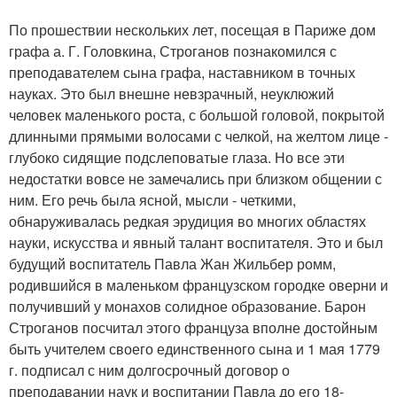
По прошествии нескольких лет, посещая в Париже дом
графа а. Г. Головкина, Строганов познакомился с
преподавателем сына графа, наставником в точных
науках. Это был внешне невзрачный, неуклюжий
человек маленького роста, с большой головой, покрытой
длинными прямыми волосами с челкой, на желтом лице -
глубоко сидящие подслеповатые глаза. Но все эти
недостатки вовсе не замечались при близком общении с
ним. Его речь была ясной, мысли - четкими,
обнаруживалась редкая эрудиция во многих областях
науки, искусства и явный талант воспитателя. Это и был
будущий воспитатель Павла Жан Жильбер ромм,
родившийся в маленьком французском городке оверни и
получивший у монахов солидное образование. Барон
Строганов посчитал этого француза вполне достойным
быть учителем своего единственного сына и 1 мая 1779
г. подписал с ним долгосрочный договор о
преподавании наук и воспитании Павла до его 18-