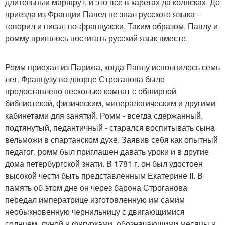
длительный маршрут, и это все в каретах да колясках. До
приезда из Франции Павел не знал русского языка -
говорил и писал по-французски. Таким образом, Павлу и
ромму пришлось постигать русский язык вместе.
Ромм приехал из Парижа, когда Павлу исполнилось семь
лет. Французу во дворце Строганова было
предоставлено несколько комнат с обширной
библиотекой, физическим, минералогическим и другими
кабинетами для занятий. Ромм - всегда сдержанный,
подтянутый, педантичный - старался воспитывать сына
вельможи в спартанском духе. Заявив себя как опытный
педагог, ромм был приглашен давать уроки и в другие
дома петербургской знати. В 1781 г. он был удостоен
высокой чести быть представленным Екатерине II. В
память об этом дне он через барона Строганова
передал императрице изготовленную им самим
необыкновенную чернильницу с двигающимися
солнцем, луной и фигурками, обозначающими месяцы и