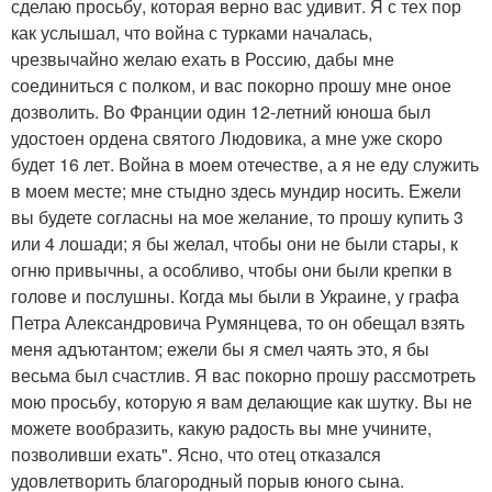
сделаю просьбу, которая верно вас удивит. Я с тех пор
как услышал, что война с турками началась,
чрезвычайно желаю ехать в Россию, дабы мне
соединиться с полком, и вас покорно прошу мне оное
дозволить. Во Франции один 12-летний юноша был
удостоен ордена святого Людовика, а мне уже скоро
будет 16 лет. Война в моем отечестве, а я не еду служить
в моем месте; мне стыдно здесь мундир носить. Ежели
вы будете согласны на мое желание, то прошу купить 3
или 4 лошади; я бы желал, чтобы они не были стары, к
огню привычны, а особливо, чтобы они были крепки в
голове и послушны. Когда мы были в Украине, у графа
Петра Александровича Румянцева, то он обещал взять
меня адъютантом; ежели бы я смел чаять это, я бы
весьма был счастлив. Я вас покорно прошу рассмотреть
мою просьбу, которую я вам делающие как шутку. Вы не
можете вообразить, какую радость вы мне учините,
позволивши ехать". Ясно, что отец отказался
удовлетворить благородный порыв юного сына.