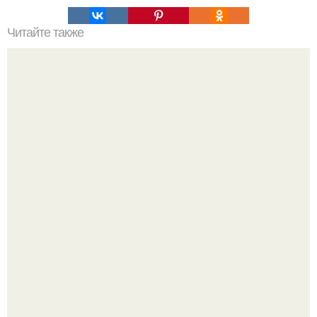
Читайте также
Сколько сохнут обои на флизелиновой основе после
поклейки. Когда высохнет клей?
Почему в советских квартирах ставили сразу две