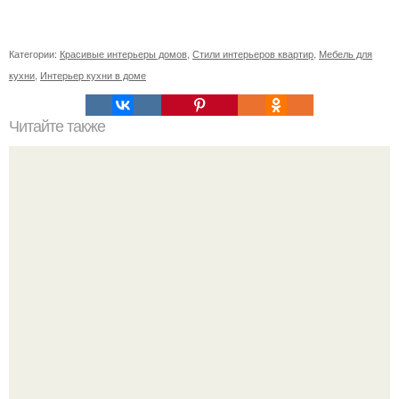
Категории:
Красивые интерьеры домов
,
Стили интерьеров квартир
,
Мебель для
кухни
,
Интерьер кухни в доме
Читайте также
Советские мебельные стенки названия. Вещи века:
советские стенки 80-х.