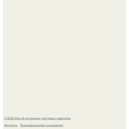
Привет всем дизайнерам интерьеров и не только!
Невеста без права выбора: как показ Samuel Cirnansck
2012 года превратил подиум в манифест против
принуждения.
© 2026 Всё об интерьере для дома и квартиры
Контакты
Пользовательское соглашение