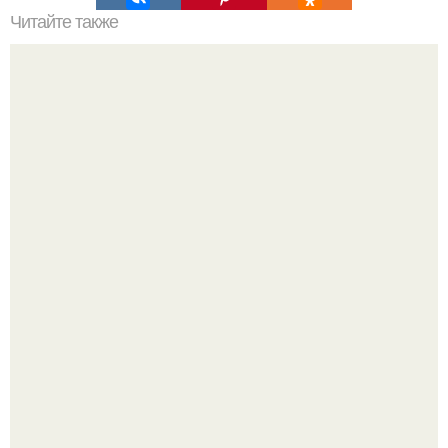
Читайте также
Как поставить кровать в спальне. Влияние обстановки на
сон
Культурный код. Можно сделать красивый интерьер
практически где угодно.