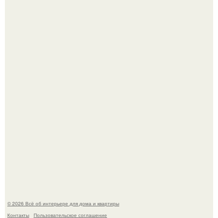
Стало интересно поучаствовать в этом флешмобе -
Artvsartist, хоть он не совсем про рукоделие, а больше
про живопись, рисунок.
Моё знакомство с михайловским замком - и я в восторге!
© 2026 Всё об интерьере для дома и квартиры
Контакты
Пользовательское соглашение