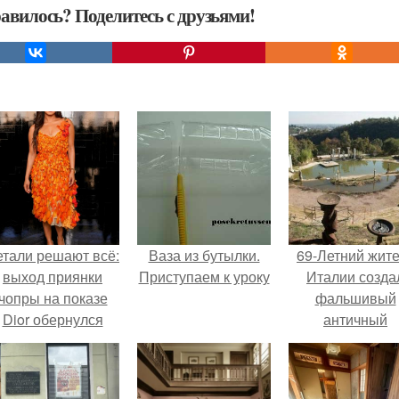
авилось? Поделитесь с друзьями!
етали решают всё:
Ваза из бутылки.
69-Летний жит
выход приянки
Приступаем к уроку
Италии созда
чопры на показе
фальшивый
Dior обернулся
античный
шквалом критики
амфитеатр и
из-за небрежного
долгое врем
пошива.
успешно выда