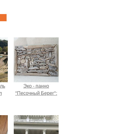
ель
Эко - панно
л
"Песочный Берег":
я
вал