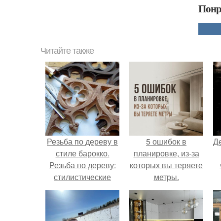
Понр
Читайте также
Резьба по дереву в
5 ошибок в
Д
стиле барокко.
планировке, из-за
Резьба по дереву:
которых вы теряете
стилистические
метры.
направления и
характерные узоры.