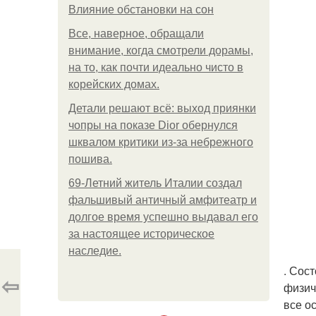
Влияние обстановки на сон
Все, наверное, обращали
внимание, когда смотрели дорамы,
на то, как почти идеально чисто в
корейских домах.
Детали решают всё: выход приянки
чопры на показе Dior обернулся
шквалом критики из-за небрежного
пошива.
69-Летний житель Италии создал
фальшивый античный амфитеатр и
долгое время успешно выдавал его
за настоящее историческое
наследие.
. Сос
⇦
физич
все о