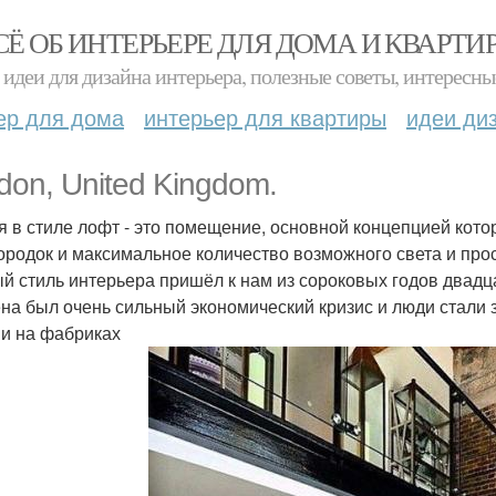
СЁ ОБ ИНТЕРЬЕРЕ ДЛЯ ДОМА И КВАРТИ
идеи для дизайна интерьера, полезные советы, интересны
ер для дома
интерьер для квартиры
идеи ди
don, United Kingdom.
я в стиле лофт - это помещение, основной концепцией котор
ородок и максимальное количество возможного света и про
й стиль интерьера пришёл к нам из сороковых годов двадц
на был очень сильный экономический кризис и люди стали
 и на фабриках