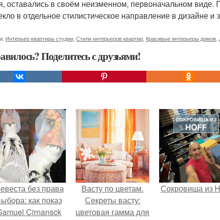
я, оставались в своём неизменном, первоначальном виде. 
екло в отдельное стилистическое направление в дизайне и 
и:
Интерьер квартиры студии
,
Стили интерьеров квартир
,
Красивые интерьеры домов
,
авилось? Поделитесь с друзьями!
евеста без права
Васту по цветам.
Сокровища из Ho
выбора: как показ
Секреты васту:
Samuel Cirnansck
цветовая гамма для