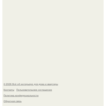
5 ошибок в планировке, из-за которых вы теряете метры.
"Проиллюстрированные Люди": Томас майландер
превратил солнечные ожоги в арт - объект.
© 2026 Всё об интерьере для дома и квартиры
Контакты
Пользовательское соглашение
Политика конфидециальности
Обратная связь