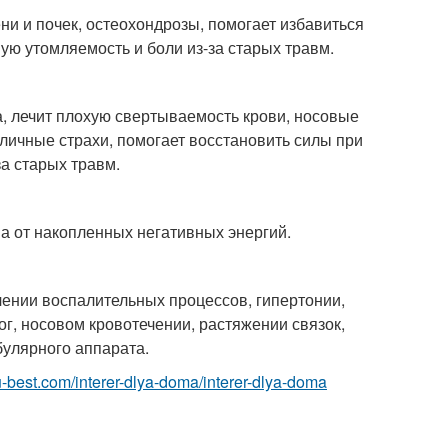
ни и почек, остеохондрозы, помогает избавиться
ую утомляемость и боли из-за старых травм.
а, лечит плохую свертываемость крови, носовые
личные страхи, помогает восстановить силы при
а старых травм.
а от накопленных негативных энергий.
ении воспалительных процессов, гипертонии,
ог, носовом кровотечении, растяжении связок,
булярного аппарата.
r.ru-best.com/interer-dlya-doma/interer-dlya-doma