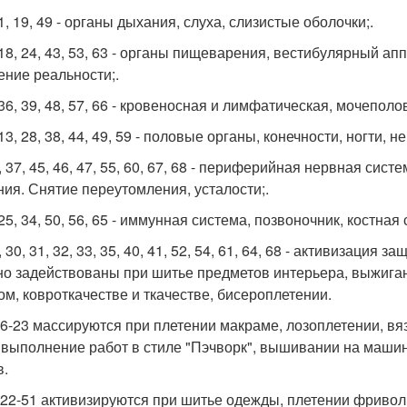
11, 19, 49 - органы дыхания, слуха, слизистые оболочки;.
, 18, 24, 43, 53, 63 - органы пищеварения, вестибулярный ап
ние реальности;.
, 36, 39, 48, 57, 66 - кровеносная и лимфатическая, мочепо
 13, 28, 38, 44, 49, 59 - половые органы, конечности, ногти, 
, 37, 45, 46, 47, 55, 60, 67, 68 - периферийная нервная сис
ния. Снятие переутомления, усталости;.
 25, 34, 50, 56, 65 - иммунная система, позвоночник, костная
, 30, 31, 32, 33, 35, 40, 41, 52, 54, 61, 64, 68 - активизаци
но задействованы при шитье предметов интерьера, выжигани
ом, ковроткачестве и ткачестве, бисероплетении.
 6-23 массируются при плетении макраме, лозоплетении, вя
 выполнение работ в стиле "Пэчворк", вышивании на машин
в.
 22-51 активизируются при шитье одежды, плетении фривол