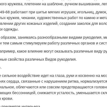
ного кружева, плетении на шаблоне, ручном вышивании, лепк
 49-68 работают при шитье мягких игрушек, игольниц, думок,
ых кружев, чеканки, художественных работ по камню и мет
овлении других кожаных изделий, создании заколок для воло
ки одежды.
 образом, занимаясь разнообразными видами рукоделия, м
 и тем самым стимулируем работу различных органов и сис
например, какое влияние могут оказывать различные виду р
ные свойства различных Видов рукоделия.
.
 сильное воздействие идет на глаза, руки и косвенно на м
нях сердца, связанные с нарушением ритма, нормализуетс
иальное, облегчаются или совсем предотвращаются головн
ающих бессонницей, снижается усталость, уменьшается скл
в крови.
 предметов интерьера.