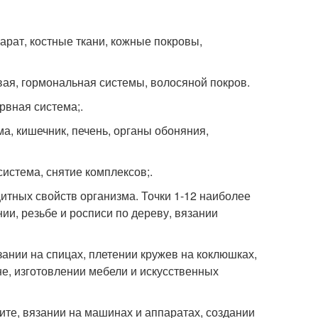
парат, костные ткани, кожные покровы,
ловая, гормональная системы, волосяной покров.
нервная система;.
тема, кишечник, печень, органы обоняния,
 система, снятие комплексов;.
я защитных свойств организма. Точки 1-12 наиболее
и, резьбе и росписи по дереву, вязании
зании на спицах, плетении кружев на коклюшках,
е, изготовлении мебели и искусственных
ите, вязании на машинах и аппаратах, создании