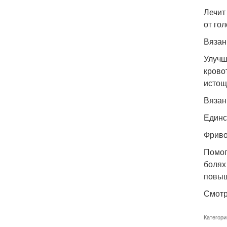
Лечит
от го
Вязан
Улучш
крово
истощ
Вязан
Единс
Фриво
Помог
болях
повыш
Смотр
Категори