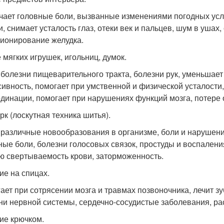
чает головные боли, вызванные изменениями погодных усло
и, снимает усталость глаз, отеки век и пальцев, шум в уша
ионирование желудка.
 мягких игрушек, игольниц, думок.
 болезни пищеварительного тракта, болезни рук, уменьшает
сивность, помогает при умственной и физической усталости
рдинации, помогает при нарушениях функций мозга, потере
рк (лоскутная техника шитья).
 различные новообразования в организме, боли и нарушение
ные боли, болезни голосовых связок, простуды и воспалени
ю свертываемость крови, заторможенность.
ие на спицах.
ает при сотрясении мозга и травмах позвоночника, лечит з
ни нервной системы, сердечно-сосудистые заболевания, р
ие крючком.