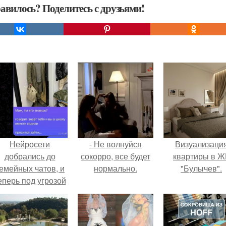
авилось? Поделитесь с друзьями!
Нейросети
- Не волнуйся
Визуализаци
добрались до
сокорро, все будет
квартиры в Ж
емейных чатов, и
нормально.
"Булычев".
еперь под угрозой
мамины нервы.