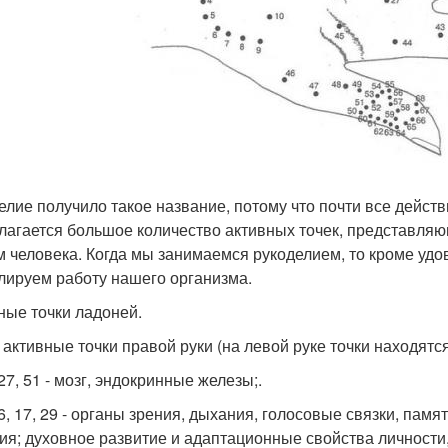
елие получило такое название, потому что почти все дейст
лагается большое количество активных точек, представля
м человека. Когда мы занимаемся рукоделием, то кроме удо
лируем работу нашего организма.
ные точки ладоней.
1 активные точки правой руки (на левой руке точки находятс
 27, 51 - мозг, эндокринные железы;.
16, 17, 29 - органы зрения, дыхания, голосовые связки, памя
ия; духовное развитие и адаптационные свойства личности, 