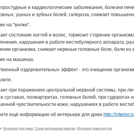
 простудные и кардиологические заболевания, болезни пече
ловных, ушных и зубных болей, склероза, снижает повышенн
ие на "вилке".
ает состояние ногтей и волос, тормозит старение организм
течения, нарушения в работе вестибулярного аппарата, раз
ении организма, снимает нервные головные боли, боли из-з
ие на машинах.
твенный оздоровительных эффект - это очищение организм
лите.
ает при поражениях центральной нервной системы, при леч
 в суставах, полиартритах, головных болей, при судорогах н
енной чувствительности кожи, нарушениях в работе вести
ите ещё информацию об интерьере для дома
http://interio
и:
Интерьер для дома
,
Стили интерьеров квартир
,
Интерьер дома внутри