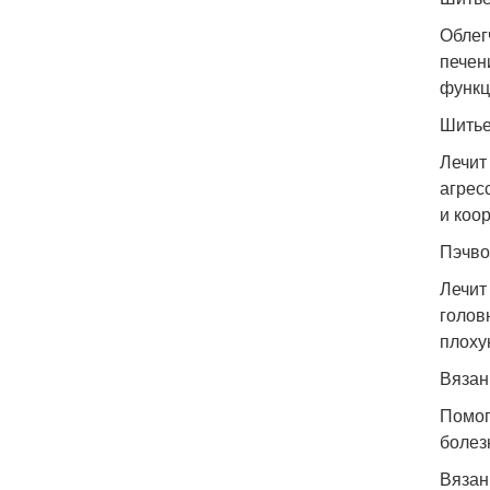
Облег
печен
функц
Шитье
Лечит
агрес
и коо
Пэчво
Лечит
голов
плоху
Вязан
Помог
болез
Вязан