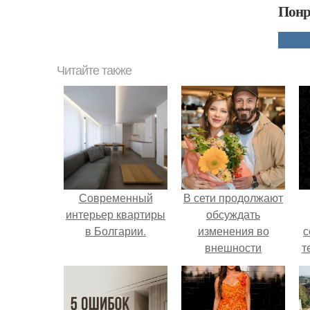
Понр
Читайте также
Современный
В сети продолжают
интерьер квартиры
обсуждать
в Болгарии.
изменения во
с
внешности
т
актрисы.