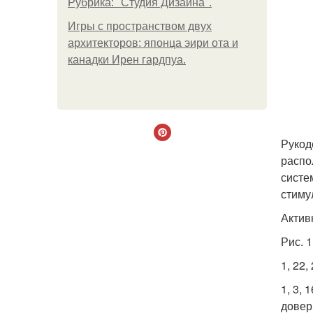
Рубрика: "Студия Дизайна".
Игры с пространством двух
архитекторов: японца эири ота и
канадки Ирен гардпуа.
Рукод
распо
систе
стиму
Актив
Рис. 
1, 22,
1, 3, 
довер