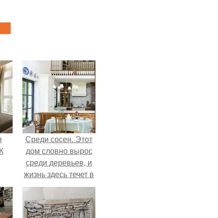
я
Среди сосен. Этот
К
дом словно вырос
среди деревьев, и
жизнь здесь течет в
собственном ритме
- спокойно, без
спешки и лишнего