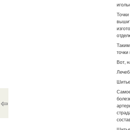
иголь
Точки
вышит
изгот
отдел
Таким
точки
Вот, 
Лечеб
Шитье
Самое
болез
⇦
артер
страд
соста
Шитье