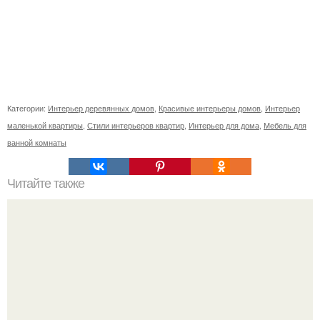
Категории:
Интерьер деревянных домов
,
Красивые интерьеры домов
,
Интерьер
маленькой квартиры
,
Стили интерьеров квартир
,
Интерьер для дома
,
Мебель для
ванной комнаты
Читайте также
Частный дом Newton Tudor - это результат реставрации