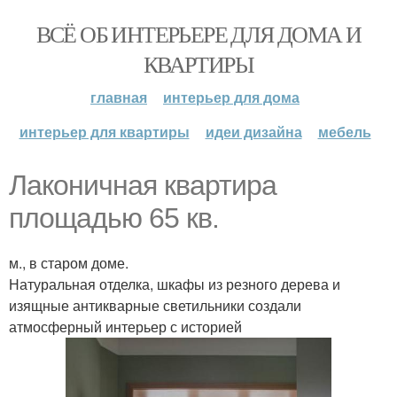
ВСЁ ОБ ИНТЕРЬЕРЕ ДЛЯ ДОМА И
КВАРТИРЫ
главная
интерьер для дома
интерьер для квартиры
идеи дизайна
мебель
Лаконичная квартира
площадью 65 кв.
м., в старом доме.
Натуральная отделка, шкафы из резного дерева и
изящные антикварные светильники создали
атмосферный интерьер с историей