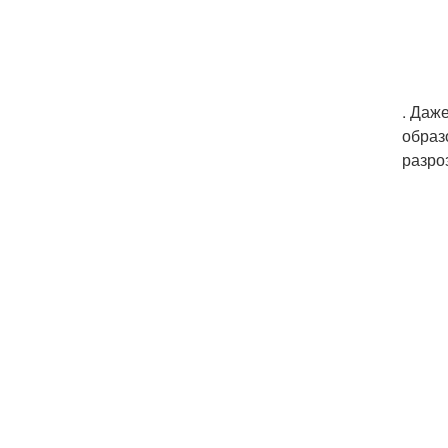
. Даж
образ
разро