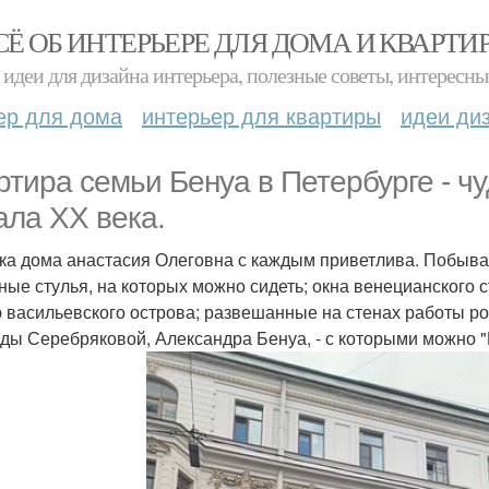
СЁ ОБ ИНТЕРЬЕРЕ ДЛЯ ДОМА И КВАРТИ
идеи для дизайна интерьера, полезные советы, интересны
ер для дома
интерьер для квартиры
идеи ди
ртира семьи Бенуа в Петербурге - ч
ала ХХ века.
ка дома анастасия Олеговна с каждым приветлива. Побыват
ные стулья, на которых можно сидеть; окна венецианского с
 васильевского острова; развешанные на стенах работы р
ды Серебряковой, Александра Бенуа, - с которыми можно 