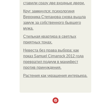
ставили сразу две входные двери.
Круг замкнулся: психологиня
Вероника Степанова снова вышла
замуж за собственного бывшего
мужа.
Стильная квартира в светлых
приятных тонах.
Невеста без права выбора: как
показ Samuel Cirnansck 2012 года
превратил подиум в манифест
против принуждения.
Растения как украшения интерьера.