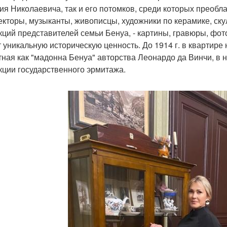
ия Николаевича, так и его потомков, среди которых преобл
екторы, музыканты, живописцы, художники по керамике, ск
кций представителей семьи Бенуа, - картины, гравюры, фот
 уникальную историческую ценность. До 1914 г. в квартире
тная как "мадонна Бенуа" авторства Леонардо да Винчи, 
кции государственного эрмитажа.