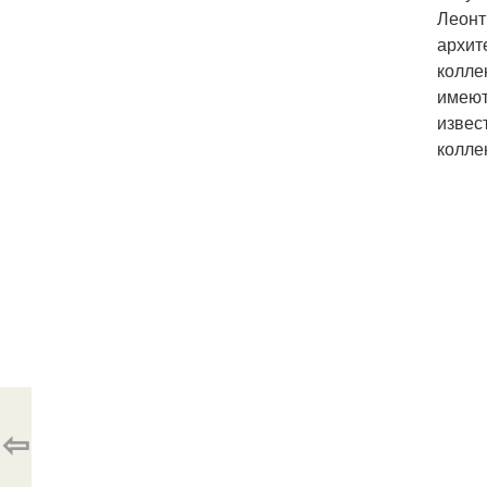
Леонт
архит
колле
имеют
извес
колле
⇦