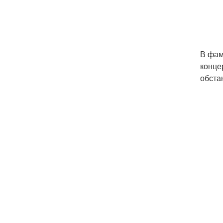
В фам
конце
обста