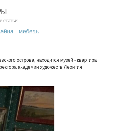
РЫ
е статьи
зайна
мебель
евского острова, находится музей - квартира
 ректора академии художеств Леонтия