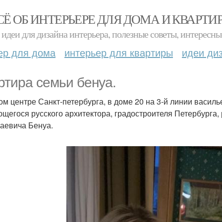
СЁ ОБ ИНТЕРЬЕРЕ ДЛЯ ДОМА И КВАРТИ
идеи для дизайна интерьера, полезные советы, интересны
ер для дома
интерьер для квартиры
идеи ди
ртира семьи бенуа.
ом центре Санкт-петербурга, в доме 20 на 3-й линии василь
щегося русского архитектора, градостроителя Петербурга,
аевича Бенуа.