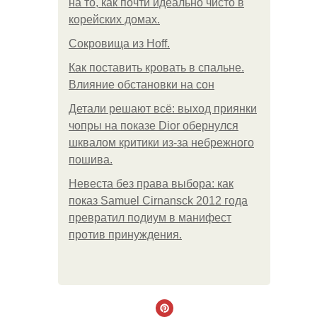
на то, как почти идеально чисто в
корейских домах.
Сокровища из Hoff.
Как поставить кровать в спальне.
Влияние обстановки на сон
Детали решают всё: выход приянки
чопры на показе Dior обернулся
шквалом критики из-за небрежного
пошива.
Невеста без права выбора: как
показ Samuel Cirnansck 2012 года
превратил подиум в манифест
против принуждения.