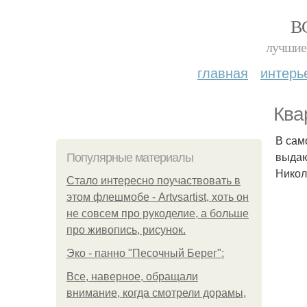
В
лучшие 
главная
интерь
Ква
В сам
выдаю
Популярные материалы
Никол
Стало интересно поучаствовать в
этом флешмобе - Artvsartist, хоть он
не совсем про рукоделие, а больше
про живопись, рисунок.
Эко - панно "Песочный Берег":
Все, наверное, обращали
внимание, когда смотрели дорамы,