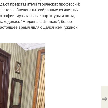
адают представители творческих профессий:
ульпторы. Экспонаты, собранные из частных
ографии, музыкальные партитуры и ноты, -
 находилась "Мадонна с Цветком", более
в настоящее время являющаяся жемчужиной
⇨