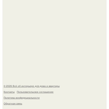
настоящее историческое наследие.
Невеста без права выбора: как показ Samuel Cirnansck
2012 года превратил подиум в манифест против
принуждения.
© 2026 Всё об интерьере для дома и квартиры
Контакты
Пользовательское соглашение
Политика конфидециальности
Обратная связь