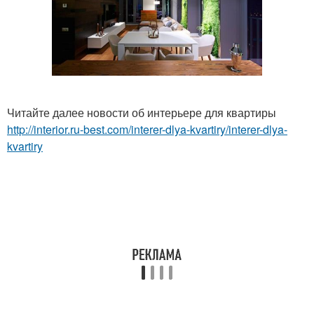
Читайте далее новости об интерьере для квартиры
http://interior.ru-best.com/interer-dlya-kvartiry/interer-dlya-
kvartiry