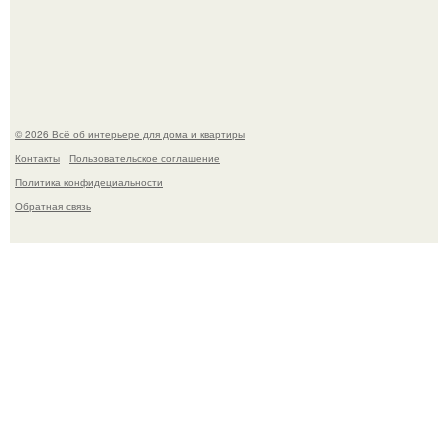
Сокровища из Hoff.
© 2026 Всё об интерьере для дома и квартиры
Контакты
Пользовательское соглашение
Политика конфидециальности
Обратная связь