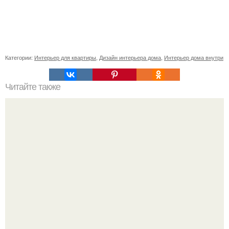
Категории:
Интерьер для квартиры
,
Дизайн интерьера дома
,
Интерьер дома внутри
Читайте также
Десять заведений Петербурга, где можно поесть
чебуреки, - от советской забегаловки до вегетарианского
кафе.