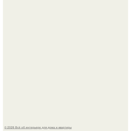
Сокровища из Hoff.
Преображение в ванной на ул. генерала Григорова, д.
36!
© 2026 Всё об интерьере для дома и квартиры