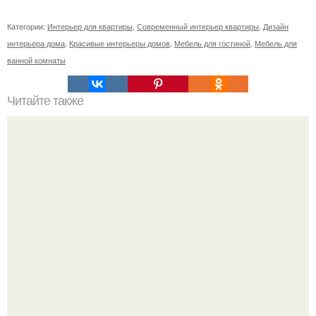
Категории:
Интерьер для квартиры
,
Современный интерьер квартиры
,
Дизайн
интерьера дома
,
Красивые интерьеры домов
,
Мебель для гостиной
,
Мебель для
ванной комнаты
Читайте также
Бизнес - идея: производство биокаминов.