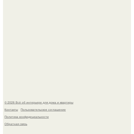
69-Летний житель Италии создал фальшивый античный
амфитеатр и долгое время успешно выдавал его за
настоящее историческое наследие.
Эко - панно "Песочный Берег":
© 2026 Всё об интерьере для дома и квартиры
Контакты
Пользовательское соглашение
Политика конфидециальности
Обратная связь