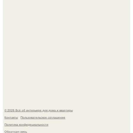
5 ошибок в планировке, из-за которых вы теряете метры.
"Проиллюстрированные Люди": Томас майландер
превратил солнечные ожоги в арт - объект.
© 2026 Всё об интерьере для дома и квартиры
Контакты
Пользовательское соглашение
Политика конфидециальности
Обратная связь