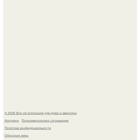
Сокровища из Hoff.
Эко - панно "Песочный Берег":
© 2026 Всё об интерьере для дома и квартиры
Контакты
Пользовательское соглашение
Политика конфидециальности
Обратная связь