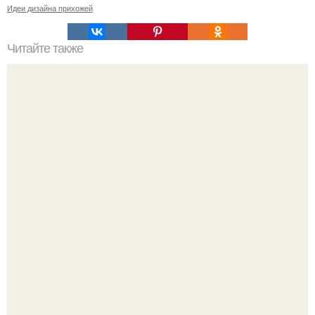
Идеи дизайна прихожей
Читайте также
Маленькая ванная комнат 3. 5 кв.
Уютная светлая квартира в лучах солнца.