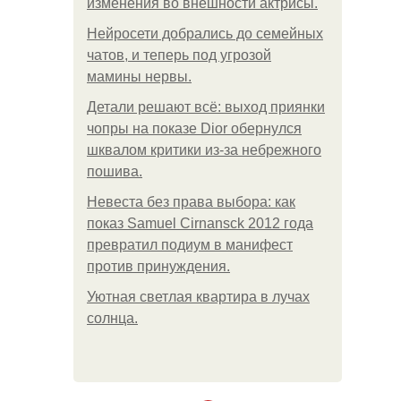
изменения во внешности актрисы.
Нейросети добрались до семейных
чатов, и теперь под угрозой
мамины нервы.
Детали решают всё: выход приянки
чопры на показе Dior обернулся
шквалом критики из-за небрежного
пошива.
Невеста без права выбора: как
показ Samuel Cirnansck 2012 года
превратил подиум в манифест
против принуждения.
Уютная светлая квартира в лучах
солнца.