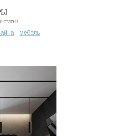
РЫ
е статьи
зайна
мебель