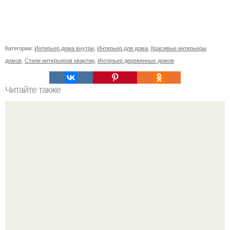
Категории:
Интерьер дома внутри
,
Интерьер для дома
,
Красивые интерьеры
домов
,
Стили интерьеров квартир
,
Интерьер деревянных домов
Читайте также
Значение картина с волками. В том случае, если вы
любите вышивать, то наверняка задумывались о том,
что означает та или иная вышитая вами картина.