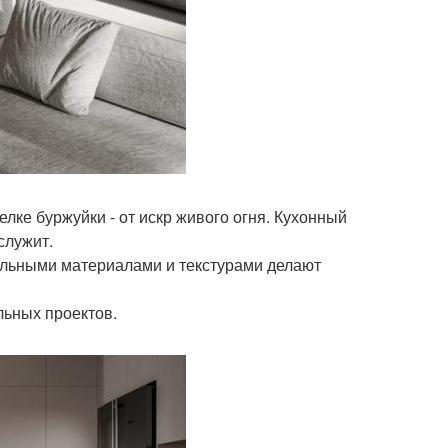
елке буржуйки - от искр живого огня. Кухонный
служит.
альными материалами и текстурами делают
льных проектов.