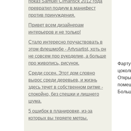
показ Samuel Cirnansck 2012 года
превратил подиум в манифест
против принуждения.
Привет всем дизайнерам
интерьеров и не только!
Стало интересно поучаствовать в
этом флешмобе - Artvsartist, хоть он
не совсем про рукоделие, а больше
Фарту
про живопись, рисунок.
цокол
Среди сосен. Этот дом словно
Откры
вырос среди деревьев, и жизнь
помещ
здесь течет в собственном ритме -
Больш
спокойно, без спешки и лишнего
шума.
5 ошибок в планировке, из-за
которых вы теряете метры.