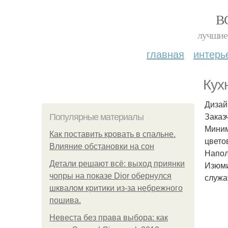
В
лучшие 
главная
интерь
Кух
Дизай
Заказ
Популярные материалы
Миним
Как поставить кровать в спальне.
цвето
Влияние обстановки на сон
Напол
Детали решают всё: выход приянки
Изюми
чопры на показе Dior обернулся
служа
шквалом критики из-за небрежного
пошива.
Невеста без права выбора: как