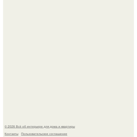
69-Летний житель Италии создал фальшивый античный
амфитеатр и долгое время успешно выдавал его за
настоящее историческое наследие.
Эко - панно "Песочный Берег":
© 2026 Всё об интерьере для дома и квартиры
Контакты
Пользовательское соглашение