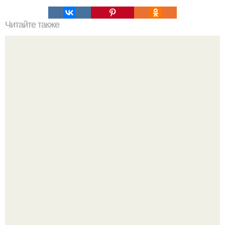
Читайте также
Советские мебельные стенки названия. Вещи века:
советские стенки 80-х.