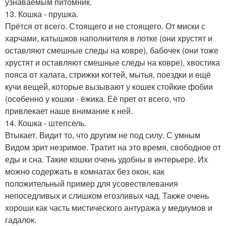
узнаваемым питомник.
13. Кошка - прушка.
Прётся от всего. Стоящего и не стоящего. От миски с
харчами, катышков наполнителя в лотке (они хрустят и
оставляют смешные следы на ковре), бабочек (они тоже
хрустят и оставляют смешные следы на ковре), хвостика
пояса от халата, стрижки когтей, мытья, поездки и ещё
кучи вещей, которые вызывают у кошек стойкие фобии
(особенно у кошки - ёжика. Её прет от всего, что
привлекает наше внимание к ней.
14. Кошка - штепсель.
Втыкает. Видит то, что другим не под силу. С умным
Видом зрит незримое. Тратит на это время, свободное от
еды и сна. Такие кошки очень удобны в интерьере. Их
можно содержать в комнатах без окон, как
положительный пример для усовествлевания
непоседливых и слишком егозливых чад. Также очень
хороши как часть мистического антуража у медиумов и
гадалок.