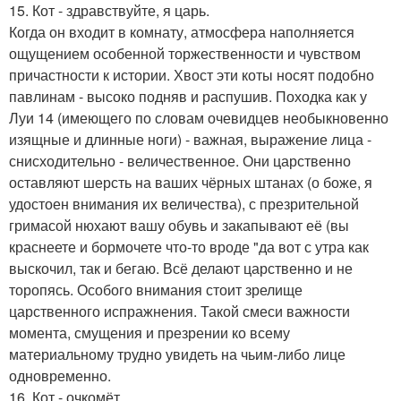
15. Кот - здравствуйте, я царь.
Когда он входит в комнату, атмосфера наполняется
ощущением особенной торжественности и чувством
причастности к истории. Хвост эти коты носят подобно
павлинам - высоко подняв и распушив. Походка как у
Луи 14 (имеющего по словам очевидцев необыкновенно
изящные и длинные ноги) - важная, выражение лица -
снисходительно - величественное. Они царственно
оставляют шерсть на ваших чёрных штанах (о боже, я
удостоен внимания их величества), с презрительной
гримасой нюхают вашу обувь и закапывают её (вы
краснеете и бормочете что-то вроде "да вот с утра как
выскочил, так и бегаю. Всё делают царственно и не
торопясь. Особого внимания стоит зрелище
царственного испражнения. Такой смеси важности
момента, смущения и презрении ко всему
материальному трудно увидеть на чьим-либо лице
одновременно.
16. Кот - очкомёт.