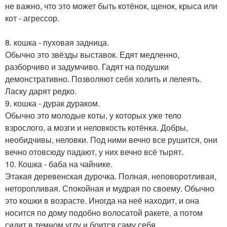
не важно, что это может быть котёнок, щенок, крыса или
кот - агрессор.
8. кошка - пуховая задница.
Обычно это звёзды выставок. Едят медленно,
разборчиво и задумчиво. Гадят на подушки
демонстративно. Позволяют себя холить и лелеять.
Ласку дарят редко.
9. кошка - дурак дураком.
Обычно это молодые коты, у которых уже тело
взрослого, а мозги и неловкость котёнка. Добры,
необидчивы, неловки. Под ними вечно все рушится, они
вечно отовсюду падают, у них вечно всё тырят.
10. Кошка - баба на чайнике.
Этакая деревенская дурочка. Полная, неповоротливая,
неторопливая. Спокойная и мудрая по своему. Обычно
это кошки в возрасте. Иногда на неё находит, и она
носится по дому подобно волосатой ракете, а потом
сидит в темном углу и боится саму себя.