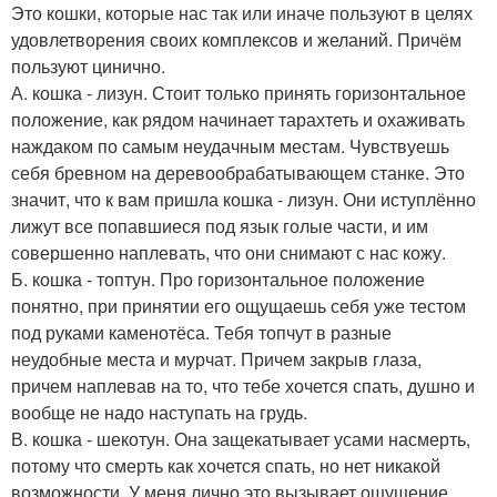
Это кошки, которые нас так или иначе пользуют в целях
удовлетворения своих комплексов и желаний. Причём
пользуют цинично.
А. кошка - лизун. Стоит только принять горизонтальное
положение, как рядом начинает тарахтеть и охаживать
наждаком по самым неудачным местам. Чувствуешь
себя бревном на деревообрабатывающем станке. Это
значит, что к вам пришла кошка - лизун. Они иступлённо
лижут все попавшиеся под язык голые части, и им
совершенно наплевать, что они снимают с нас кожу.
Б. кошка - топтун. Про горизонтальное положение
понятно, при принятии его ощущаешь себя уже тестом
под руками каменотёса. Тебя топчут в разные
неудобные места и мурчат. Причем закрыв глаза,
причем наплевав на то, что тебе хочется спать, душно и
вообще не надо наступать на грудь.
В. кошка - шекотун. Она защекатывает усами насмерть,
потому что смерть как хочется спать, но нет никакой
возможности. У меня лично это вызывает ощущение