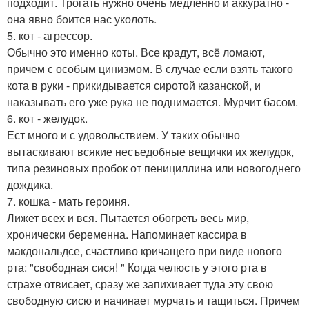
подходит. Трогать нужно очень медленно и аккуратно -
она явно боится нас уколоть.
5. кот - агрессор.
Обычно это именно коты. Все крадут, всё ломают,
причем с особым цинизмом. В случае если взять такого
кота в руки - прикидывается сиротой казанской, и
наказывать его уже рука не поднимается. Мурчит басом.
6. кот - желудок.
Ест много и с удовольствием. У таких обычно
вытаскивают всякие несъедобные вещички их желудок,
типа резиновых пробок от пенициллина или новогоднего
дождика.
7. кошка - мать героиня.
Лижет всех и вся. Пытается обогреть весь мир,
хронически беременна. Напоминает кассира в
макдональдсе, счастливо кричащего при виде нового
рта: "свободная сися! " Когда челюсть у этого рта в
страхе отвисает, сразу же запихивает туда эту свою
свободную сисю и начинает мурчать и тащиться. Причем