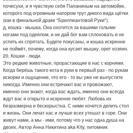
почесухи, и я чувствую себя Папаниным на автомойке,
которого под огромным напором трут дикого вида щётки
(как в финальной драке "Бриллиантовой Руки").
д. кошка - мышка. Она охотится за вашими голыми
ногами под одеялом, и не дай бог вам сплоховать и не
успеть их спрятать. Будете покусаны, и кошка искренне
не поймёт, почему, когда она кусает мышку, орет хозяин.
20. Кошки - люди.
Это редкие животные, прорастающие в нас с корнями.
Когда берёшь такого кота в руки в первый раз - по рукам
искорки и ощущение, что его - то вы уже не выпустите
никогда. Именно они встречают вас и провожают,
именно они знают, когда вас ждать, именно они всегда
ждут вас и открыто и искренне любят. Любовь их
безразмерна и бескорыстна. С ними хочется делить стол
и жизнь. Они лечат нас и лучше всех утешат в горе. Они
живут нами, а мы - ими, потому что у нас одна душа на
двоих. Автор Анна Никитина aka Kity, питомник