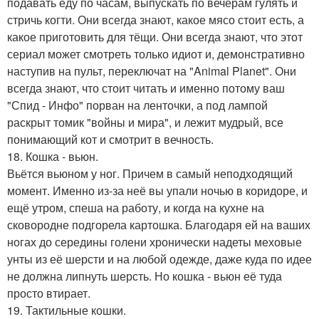
подавать еду по часам, выпускать по вечерам гулять и
стричь когти. Они всегда знают, какое мясо стоит есть, а
какое приготовить для тёщи. Они всегда знают, что этот
сериал может смотреть только идиот и, демонстративно
наступив на пульт, переключат на "Animal Planet". Они
всегда знают, что стоит читать и именно потому ваш
"Спид - Инфо" порван на ленточки, а под лампой
раскрыт томик "войны и мира", и лежит мудрый, все
понимающий кот и смотрит в вечность.
18. Кошка - вьюн.
Вьётся вьюном у ног. Причем в самый неподходящий
момент. Именно из-за неё вы упали ночью в коридоре, и
ещё утром, спеша на работу, и когда на кухне на
сковородне подгорела картошка. Благодаря ей на ваших
ногах до середины голени хронически надеты меховые
унты из её шерсти и на любой одежде, даже куда по идее
не должна липнуть шерсть. Но кошка - вьюн её туда
просто втирает.
19. Тактильные кошки.