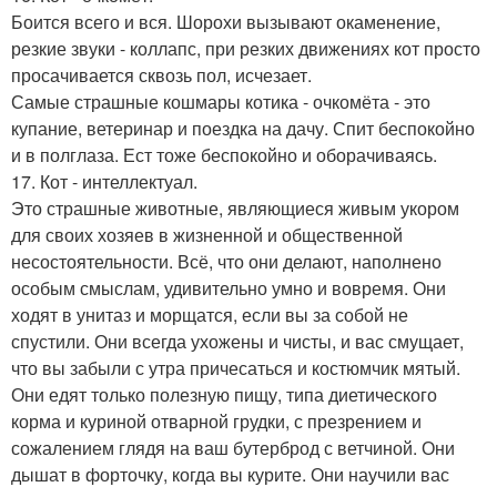
Боится всего и вся. Шорохи вызывают окаменение,
резкие звуки - коллапс, при резких движениях кот просто
просачивается сквозь пол, исчезает.
Самые страшные кошмары котика - очкомёта - это
купание, ветеринар и поездка на дачу. Спит беспокойно
и в полглаза. Ест тоже беспокойно и оборачиваясь.
17. Кот - интеллектуал.
Это страшные животные, являющиеся живым укором
для своих хозяев в жизненной и общественной
несостоятельности. Всё, что они делают, наполнено
особым смыслам, удивительно умно и вовремя. Они
ходят в унитаз и морщатся, если вы за собой не
спустили. Они всегда ухожены и чисты, и вас смущает,
что вы забыли с утра причесаться и костюмчик мятый.
Они едят только полезную пищу, типа диетического
корма и куриной отварной грудки, с презрением и
сожалением глядя на ваш бутерброд с ветчиной. Они
дышат в форточку, когда вы курите. Они научили вас