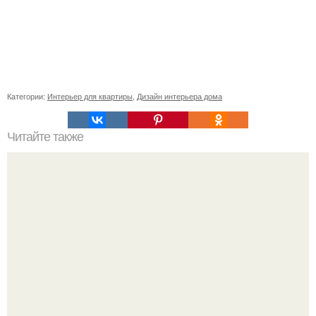
Категории:
Интерьер для квартиры
,
Дизайн интерьера дома
Читайте также
Советские мебельные стенки названия. Вещи века:
советские стенки 80-х.