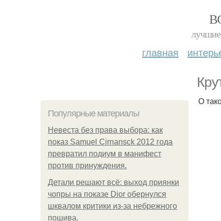
В
лучшие 
главная
интерь
Кру
О так
Популярные материалы
Невеста без права выбора: как
показ Samuel Cirnansck 2012 года
превратил подиум в манифест
против принуждения.
Детали решают всё: выход приянки
чопры на показе Dior обернулся
шквалом критики из-за небрежного
пошива.