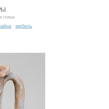
РЫ
е статьи
зайна
мебель