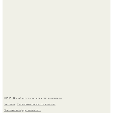
Готовясь к поездке, мы листали путеводители по городу
и наткнулись на фотографию белого дворца.
Моё знакомство с михайловским замком - и я в восторге!
© 2026 Всё об интерьере для дома и квартиры
Контакты
Пользовательское соглашение
Политика конфидециальности