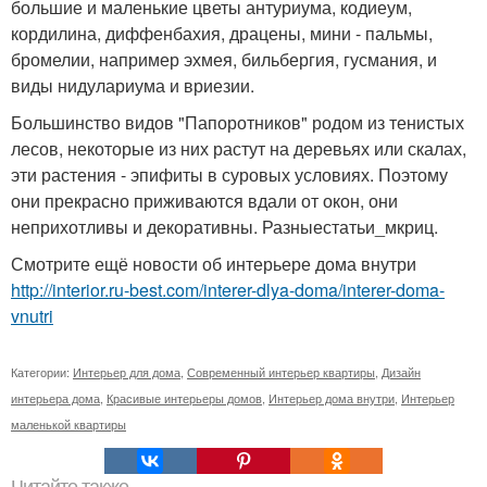
большие и маленькие цветы антуриума, кодиеум,
кордилина, диффенбахия, драцены, мини - пальмы,
бромелии, например эхмея, бильбергия, гусмания, и
виды нидулариума и вриезии.
Большинство видов "Папоротников" родом из тенистых
лесов, некоторые из них растут на деревьях или скалах,
эти растения - эпифиты в суровых условиях. Поэтому
они прекрасно приживаются вдали от окон, они
неприхотливы и декоративны. Разныестатьи_мкриц.
Смотрите ещё новости об интерьере дома внутри
http://interior.ru-best.com/interer-dlya-doma/interer-doma-
vnutri
Категории:
Интерьер для дома
,
Современный интерьер квартиры
,
Дизайн
интерьера дома
,
Красивые интерьеры домов
,
Интерьер дома внутри
,
Интерьер
маленькой квартиры