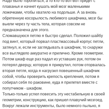
Надо было торопиться, а то кто-то вот-вот придёт с
плаванья и начнет кушать мой мозг маленькими
ложечками, чтобы хватило на подольше. А за вновь
обретенную косорылость любимого шкафчика, мозг бы
выели через ту часть тела, которая совсем не
предназначена для этого.
Сломавшуюся петлю я быстро сделал. Положил шайбу
под винт, который порвал пластмассовый корпус петли,
затянул, и, если не заглядывать в шкафчик, то снаружи
все выглядело аккуратно и прилично. Кроме геометрии.
Потом шкаф еще раз падал из уставших рук, потом он
потерял дверцу, которую я прикрутил, потом оторвалась
вторая петля, когда я нагрузил повешенный шкафчик
собой, чтобы проверить крепость крепления, потом я
собирал себя по раковине, куда я прилетел вместе с
попутчиком - шкафом.
Только-только успел повесить эту нестабильную в своей
геометрии, конструкцию, как пришел плавучий мозгоед.
Вокруг лежали инструменты, было немного пыльно, я