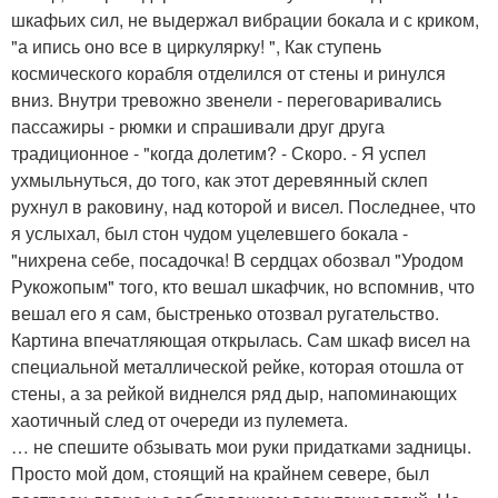
шкафьих сил, не выдержал вибрации бокала и с криком,
"а ипись оно все в циркулярку! ", Как ступень
космического корабля отделился от стены и ринулся
вниз. Внутри тревожно звенели - переговаривались
пассажиры - рюмки и спрашивали друг друга
традиционное - "когда долетим? - Скоро. - Я успел
ухмыльнуться, до того, как этот деревянный склеп
рухнул в раковину, над которой и висел. Последнее, что
я услыхал, был стон чудом уцелевшего бокала -
"нихрена себе, посадочка! В сердцах обозвал "Уродом
Рукожопым" того, кто вешал шкафчик, но вспомнив, что
вешал его я сам, быстренько отозвал ругательство.
Картина впечатляющая открылась. Сам шкаф висел на
специальной металлической рейке, которая отошла от
стены, а за рейкой виднелся ряд дыр, напоминающих
хаотичный след от очереди из пулемета.
… не спешите обзывать мои руки придатками задницы.
Просто мой дом, стоящий на крайнем севере, был