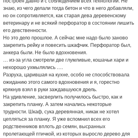
построен давно и с соблюдением всех технологий. Не
знаю, из чего делали тогда бетон и что в него добавляли,
но он сопротивляется, как старая дева деревенскому
ветеринару и не всякий перфоратор в состоянии лишить
его девственности.
Но это дело прошлое. А сейчас мне надо было заново
закрепить рейку и повесить шкафчик. Перфоратор был,
анкера были. Не было вдохновения.
… из-за угла смотрели две глумливые, кошачьи хари и
нехорошо ухмылялись ….
Разруха, царившая на кухне, особо не способствовала
ожиданию этого самого вдохновения и я, горестно
крякнув взял в руки заждавшуюся дрель.
На удивление, засверлить получилось быстро, как и
закрепить планку. А затем начались некоторые
трудности. Шкаф, сука деревянная, никак не хотел
цепляться за планку. Я уже вспомнил всех его
родственников вплоть до семян, высранных
пролетающей птичкой, из которых выросло дерево для