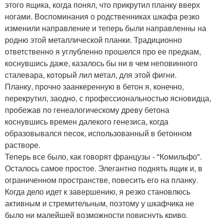
этого ящика, когда понял, что прикрутил планку вверх
ногами. Воспоминания о родственниках шкафа резко
изменили направление и теперь были направленны на
родню этой металлической планки. Традиционно
ответственно я углубленно прошелся про ее предкам,
коснувшись даже, казалось бы ни в чем неповинного
сталевара, который лил метал, для этой фигни.
Планку, прочно заанкеренную в бетон я, конечно,
перекрутил, заодно, с профессиональностью ясновидца,
пробежав по генеалогическому древу бетона
коснувшись времен далекого генезиса, когда
образовывался песок, использованный в бетонном
растворе.
Теперь все было, как говорят французы - "Комильфо".
Осталось самое простое. Элегантно поднять ящик и, в
ограниченном пространстве, повесить его на планку.
Когда дело идет к завершению, я резко становлюсь
активным и стремительным, поэтому у шкафчика не
было ни малейшей возможности повиснуть криво.