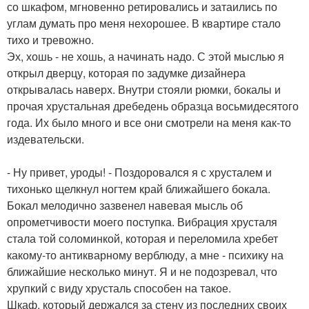
со шкафом, мгновенно ретировались и затаились по
углам думать про меня нехорошее. В квартире стало
тихо и тревожно.
Эх, хошь - не хошь, а начинать надо. С этой мыслью я
открыл дверцу, которая по задумке дизайнера
открывалась наверх. Внутри стояли рюмки, бокалы и
прочая хрустальная дребедень образца восьмидесятого
года. Их было много и все они смотрели на меня как-то
издевательски.
- Ну привет, уроды! - Поздоровался я с хрусталем и
тихонько щелкнул ногтем край ближайшего бокала.
Бокал мелодично зазвенел навевая мысль об
опрометчивости моего поступка. Вибрация хрусталя
стала той соломинкой, которая и переломила хребет
какому-то антикварному верблюду, а мне - психику на
ближайшие несколько минут. Я и не подозревал, что
хрупкий с виду хрусталь способен на такое.
Шкаф, который держался за стену из последних своих