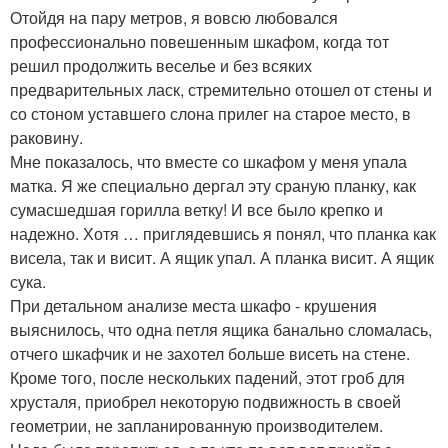
Отойдя на пару метров, я вовсю любовался
профессионально повешенным шкафом, когда тот
решил продолжить веселье и без всяких
предварительных ласк, стремительно отошел от стены и
со стоном уставшего слона прилег на старое место, в
раковину.
Мне показалось, что вместе со шкафом у меня упала
матка. Я же специально дергал эту сраную планку, как
сумасшедшая горилла ветку! И все было крепко и
надежно. Хотя … приглядевшись я понял, что планка как
висела, так и висит. А ящик упал. А планка висит. А ящик
сука.
При детальном анализе места шкафо - крушения
выяснилось, что одна петля ящика банально сломалась,
отчего шкафчик и не захотел больше висеть на стене.
Кроме того, после нескольких падений, этот гроб для
хрусталя, приобрел некоторую подвижность в своей
геометрии, не запланированную производителем.