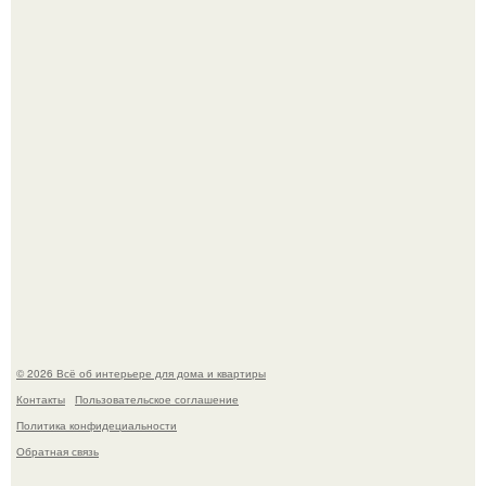
жизнь здесь течет в собственном ритме - спокойно, без
спешки и лишнего шума.
"Проиллюстрированные Люди": Томас майландер
превратил солнечные ожоги в арт - объект.
© 2026 Всё об интерьере для дома и квартиры
Контакты
Пользовательское соглашение
Политика конфидециальности
Обратная связь