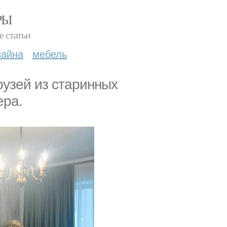
РЫ
е статьи
зайна
мебель
рузей из старинных
ера.