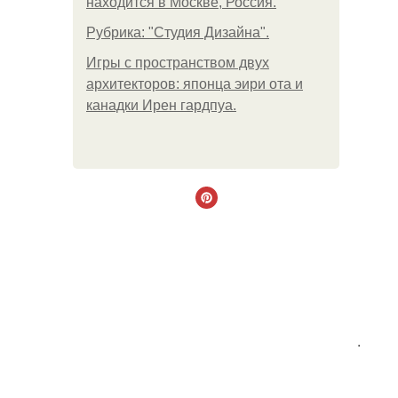
находится в Москве, Россия.
Рубрика: "Студия Дизайна".
Игры с пространством двух
архитекторов: японца эири ота и
канадки Ирен гардпуа.
.