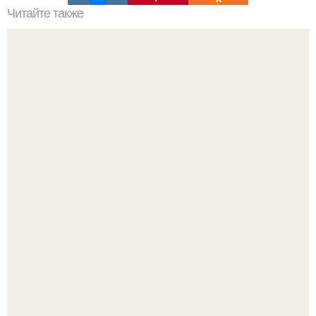
Читайте также
Васту по цветам. Секреты васту: цветовая гамма для
комнат.
69-Летний житель Италии создал фальшивый античный
амфитеатр и долгое время успешно выдавал его за