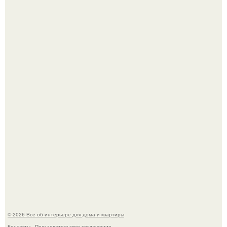
"Проиллюстрированные Люди": Томас майландер
превратил солнечные ожоги в арт - объект.
69-Летний житель Италии создал фальшивый античный
амфитеатр и долгое время успешно выдавал его за
настоящее историческое наследие.
© 2026 Всё об интерьере для дома и квартиры
Контакты
Пользовательское соглашение