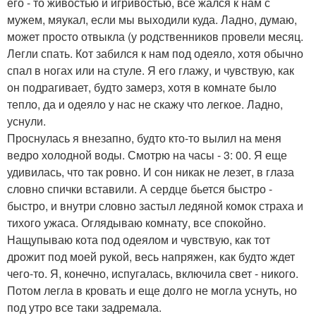
его - то живостью и игривостью, все жался к нам с
мужем, мяукал, если мы выходили куда. Ладно, думаю,
может просто отвыкла (у родственников провели месяц.
Легли спать. Кот забился к нам под одеяло, хотя обычно
спал в ногах или на стуле. Я его глажу, и чувствую, как
он подрагивает, будто замерз, хотя в комнате было
тепло, да и одеяло у нас не скажу что легкое. Ладно,
уснули.
Проснулась я внезапно, будто кто-то вылил на меня
ведро холодной воды. Смотрю на часы - 3: 00. Я еще
удивилась, что так ровно. И сон никак не лезет, в глаза
словно спички вставили. А сердце бьется быстро -
быстро, и внутри словно застыл ледяной комок страха и
тихого ужаса. Оглядываю комнату, все спокойно.
Нащупываю кота под одеялом и чувствую, как тот
дрожит под моей рукой, весь напряжен, как будто ждет
чего-то. Я, конечно, испугалась, включила свет - никого.
Потом легла в кровать и еще долго не могла уснуть, но
под утро все таки задремала.