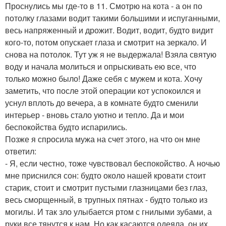
Проснулись мы где-то в 11. Смотрю на кота - а он по
потолку глазами водит такими большими и испуганными,
весь напряженный и дрожит. Водит, водит, будто видит
кого-то, потом опускает глаза и смотрит на зеркало. И
снова на потолок. Тут уж я не выдержала! Взяла святую
воду и начала молиться и опрыскивать ею все, что
только можно было! Даже себя с мужем и кота. Хочу
заметить, что после этой операции кот успокоился и
уснул вплоть до вечера, а в комнате будто сменили
интерьер - вновь стало уютно и тепло. Да и мои
беспокойства будто испарились.
Позже я спросила мужа на счет этого, на что он мне
ответил:
- Я, если честно, тоже чувствовал беспокойство. А ночью
мне приснился сон: будто около нашей кровати стоит
старик, стоит и смотрит пустыми глазницами без глаз,
весь сморщенный, в трупных пятнах - будто только из
могилы. И так зло улыбается ртом с гнилыми зубами, а
руки все тянутся к нам. Но как касаются одеяла, он их