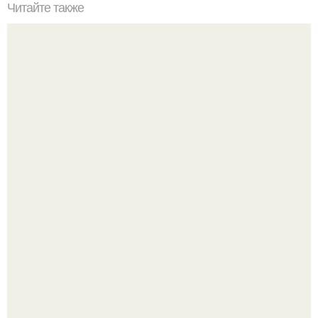
Читайте также
Всё о бегонии?
Культурный код. Можно сделать красивый интерьер
практически где угодно.