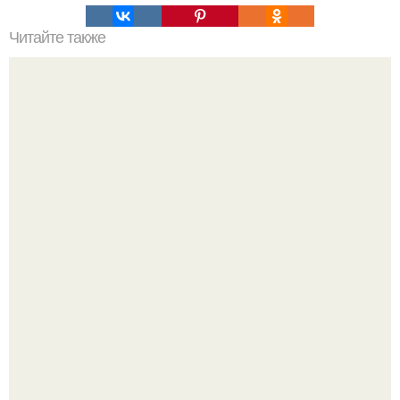
Читайте также
Элегантная и уютная квартира в Риме.
Недавно сказали, что дизайну в ижгту учат лучше, чем в
удгу, потому что там преподают программы.