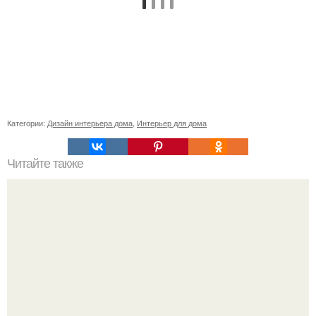
Категории:
Дизайн интерьера дома
,
Интерьер для дома
Читайте также
Сколько сохнут обои на флизелиновой основе после
поклейки. Когда высохнет клей?