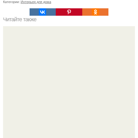
Категории:
Интерьер для дома
Читайте также
Как сделать маленькую комнату уютной?
5 ошибок в планировке, из-за которых вы теряете метры.