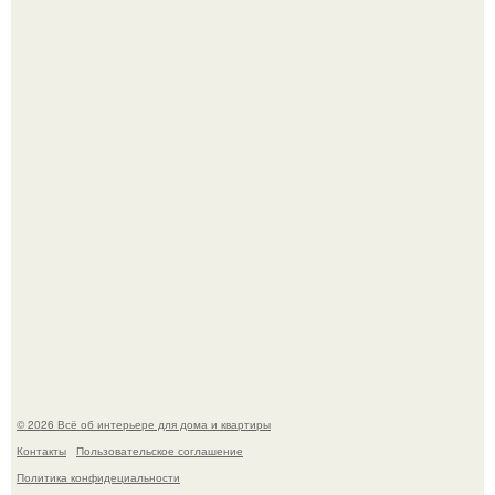
Опишите интерьер кухни в 2-3 словах.
Стало интересно поучаствовать в этом флешмобе -
Artvsartist, хоть он не совсем про рукоделие, а больше
про живопись, рисунок.
© 2026 Всё об интерьере для дома и квартиры
Контакты
Пользовательское соглашение
Политика конфидециальности