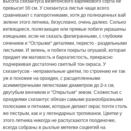
высота схизантуса визетонского карликового сорта не
превысит 30 см. У схизантуса листья чаще всего
сравнивают с папоротниками, хотя до полноценных вай
зелени этого летника, безусловно, очень далеко. Сильно
ветвящиеся, полегающие или прямые побеги украшены
изящными, если не сказать филигранными, с глубоким
сечением и "Острыми" деталями, перисто - раздельными
листьями. И зелень, и побеги покрыты опушкой, которая
придает им матовость и бархатистость, прекрасно
подчеркивая достаточно светлый тон окраса. У
схизантусов - неправильные цветки, по строению не так
уж и похожие на орхидеи, с расщепленными
асимметричными лепестками диаметром до 2-х см,
двугубым венчиком и "Открытым" зевом. Схожестью с
орхидеями схизантус обязан самыми разнообразными
полосками и пятнами, которые делают окрас почти столь
же пестрым, как и у легендарных тропиканок. Цветки у
этого летника никогда не распускаются поодиночке,
всегда собраны в рыхлые метелки соцветий на