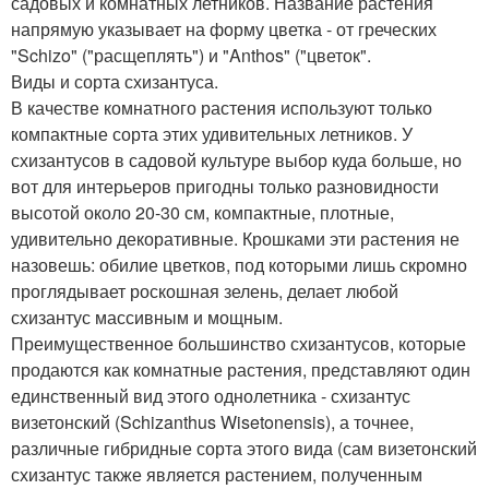
садовых и комнатных летников. Название растения
напрямую указывает на форму цветка - от греческих
"Schizo" ("расщеплять") и "Anthos" ("цветок".
Виды и сорта схизантуса.
В качестве комнатного растения используют только
компактные сорта этих удивительных летников. У
схизантусов в садовой культуре выбор куда больше, но
вот для интерьеров пригодны только разновидности
высотой около 20-30 см, компактные, плотные,
удивительно декоративные. Крошками эти растения не
назовешь: обилие цветков, под которыми лишь скромно
проглядывает роскошная зелень, делает любой
схизантус массивным и мощным.
Преимущественное большинство схизантусов, которые
продаются как комнатные растения, представляют один
единственный вид этого однолетника - схизантус
визетонский (Schizanthus Wisetonensis), а точнее,
различные гибридные сорта этого вида (сам визетонский
схизантус также является растением, полученным