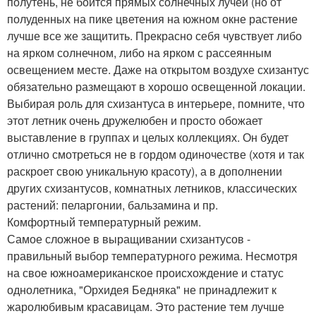
полутень, не боится прямых солнечных лучей (но от
полуденных на пике цветения на южном окне растение
лучше все же защитить. Прекрасно себя чувствует либо
на ярком солнечном, либо на ярком с рассеянным
освещением месте. Даже на открытом воздухе схизантус
обязательно размещают в хорошо освещенной локации.
Выбирая роль для схизантуса в интерьере, помните, что
этот летник очень дружелюбен и просто обожает
выставление в группах и целых коллекциях. Он будет
отлично смотреться не в гордом одиночестве (хотя и так
раскроет свою уникальную красоту), а в дополнении
других схизантусов, комнатных летников, классических
растений: пеларгонии, бальзамина и пр.
Комфортный температурный режим.
Самое сложное в выращивании схизантусов -
правильный выбор температурного режима. Несмотря
на свое южноамериканское происхождение и статус
однолетника, "Орхидея Бедняка" не принадлежит к
жаролюбивым красавицам. Это растение тем лучше