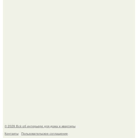
Невеста без права выбора: как показ Samuel Cirnansck
2012 года превратил подиум в манифест против
принуждения.
Сокровища из Hoff.
© 2026 Всё об интерьере для дома и квартиры
Контакты
Пользовательское соглашение