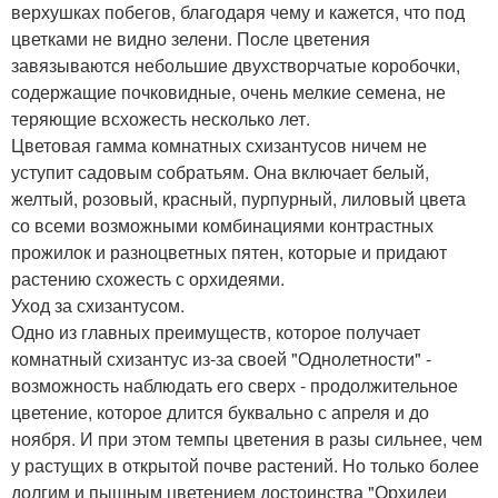
верхушках побегов, благодаря чему и кажется, что под
цветками не видно зелени. После цветения
завязываются небольшие двухстворчатые коробочки,
содержащие почковидные, очень мелкие семена, не
теряющие всхожесть несколько лет.
Цветовая гамма комнатных схизантусов ничем не
уступит садовым собратьям. Она включает белый,
желтый, розовый, красный, пурпурный, лиловый цвета
со всеми возможными комбинациями контрастных
прожилок и разноцветных пятен, которые и придают
растению схожесть с орхидеями.
Уход за схизантусом.
Одно из главных преимуществ, которое получает
комнатный схизантус из-за своей "Однолетности" -
возможность наблюдать его сверх - продолжительное
цветение, которое длится буквально с апреля и до
ноября. И при этом темпы цветения в разы сильнее, чем
у растущих в открытой почве растений. Но только более
долгим и пышным цветением достоинства "Орхидеи