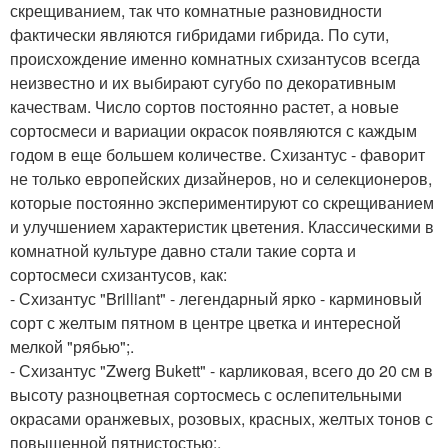
скрещиванием, так что комнатные разновидности
фактически являются гибридами гибрида. По сути,
происхождение именно комнатных схизантусов всегда
неизвестно и их выбирают сугубо по декоративным
качествам. Число сортов постоянно растет, а новые
сортосмеси и вариации окрасок появляются с каждым
годом в еще большем количестве. Схизантус - фаворит
не только европейских дизайнеров, но и селекционеров,
которые постоянно экспериментируют со скрещиванием
и улучшением характеристик цветения. Классическими в
комнатной культуре давно стали такие сорта и
сортосмеси схизантусов, как:
- Схизантус "Brilliant" - легендарный ярко - карминовый
сорт с желтым пятном в центре цветка и интересной
мелкой "рябью";.
- Схизантус "Zwerg Bukett" - карликовая, всего до 20 см в
высоту разноцветная сортосмесь с ослепительными
окрасами оранжевых, розовых, красных, желтых тонов с
повышенной пятнистостью;.