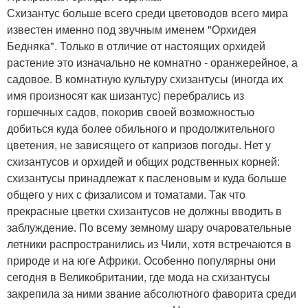
Схизантус больше всего среди цветоводов всего мира
известен именно под звучным именем "Орхидея
Бедняка". Только в отличие от настоящих орхидей
растение это изначально не комнатно - оранжерейное, а
садовое. В комнатную культуру схизантусы (иногда их
имя произносят как шизантус) перебрались из
горшечных садов, покорив своей возможностью
добиться куда более обильного и продолжительного
цветения, не зависящего от капризов погоды. Нет у
схизантусов и орхидей и общих родственных корней:
схизантусы принадлежат к пасленовым и куда больше
общего у них с физалисом и томатами. Так что
прекрасные цветки схизантусов не должны вводить в
заблуждение. По всему земному шару очаровательные
летники распространились из Чили, хотя встречаются в
природе и на юге Африки. Особенно популярны они
сегодня в Великобритании, где мода на схизантусы
закрепила за ними звание абсолютного фаворита среди