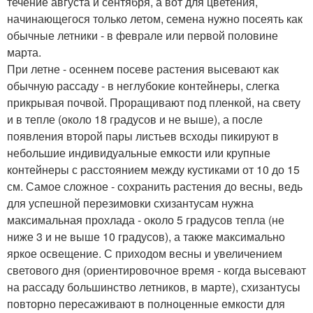
течение августа и сентября, а вот для цветения,
начинающегося только летом, семена нужно посеять как
обычные летники - в феврале или первой половине
марта.
При летне - осеннем посеве растения высевают как
обычную рассаду - в неглубокие контейнеры, слегка
прикрывая почвой. Проращивают под пленкой, на свету
и в тепле (около 18 градусов и не выше), а после
появления второй пары листьев всходы пикируют в
небольшие индивидуальные емкости или крупные
контейнеры с расстоянием между кустиками от 10 до 15
см. Самое сложное - сохранить растения до весны, ведь
для успешной перезимовки схизантусам нужна
максимальная прохлада - около 5 градусов тепла (не
ниже 3 и не выше 10 градусов), а также максимально
яркое освещение. С приходом весны и увеличением
светового дня (ориентировочное время - когда высевают
на рассаду большинство летников, в марте), схизантусы
повторно пересаживают в полноценные емкости для